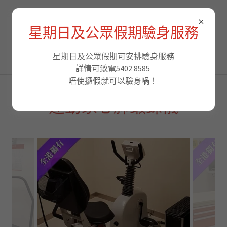
香港綜合化驗中心
星期日及公眾假期驗身服務
Hong Kong Integrated
Laboratory Centre
星期日及公眾假期可安排驗身服務
詳情可致電5402 8585
唔使攞假就可以驗身喎！
運動家心肺鍛鍊儀