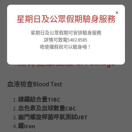
香港綜合化驗中心
星期日及公眾假期驗身服務
Hong Kong Integrated
Laboratory Centre
星期日及公眾假期可安排驗身服務
詳情可致電5402 8585
唔使攞假就可以驗身喎！
腸胃健康檢驗 GI Package
血液檢查Blood Test
總鐵結合量TIBC
血色素及血球數量CBC
幽門螺旋桿菌呼氣測試UBT
鐵Iron